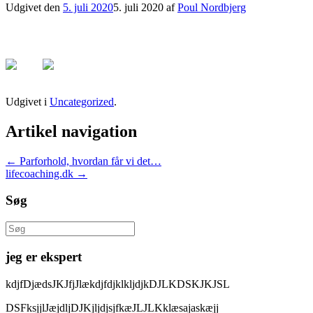
Udgivet den
5. juli 2020
5. juli 2020
af
Poul Nordbjerg
Udgivet i
Uncategorized
.
Artikel navigation
←
Parforhold, hvordan får vi det…
lifecoaching.dk
→
Søg
Søg
efter:
jeg er ekspert
kdjfDjædsJKJfjJlækdjfdjklkljdjkDJLKDSKJKJSL
DSFksjjlJæjdljDJKjljdjsjfkæJLJLKklæsajaskæjj