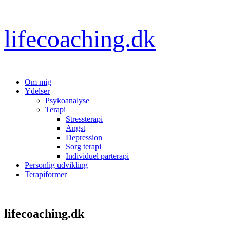
Gå
lifecoaching.dk
til
indhold
Om mig
Ydelser
Psykoanalyse
Terapi
Stressterapi
Angst
Depression
Sorg terapi
Individuel parterapi
Personlig udvikling
Terapiformer
lifecoaching.dk