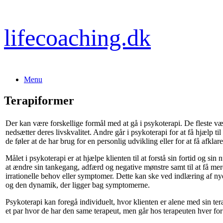
Gå
lifecoaching.dk
til
indhold
Menu
Terapiformer
Der kan være forskellige formål med at gå i psykoterapi. De fleste v
nedsætter deres livskvalitet. Andre går i psykoterapi for at få hjælp t
de føler at de har brug for en personlig udvikling eller for at få afklar
Målet i psykoterapi er at hjælpe klienten til at forstå sin fortid og sin 
at ændre sin tankegang, adfærd og negative mønstre samt til at få mere
irrationelle behov eller symptomer. Dette kan ske ved indlæring af ny
og den dynamik, der ligger bag symptomerne.
Psykoterapi kan foregå individuelt, hvor klienten er alene med sin te
et par hvor de har den same terapeut, men går hos terapeuten hver for s