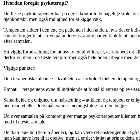
Hvordan foregår psykoterapi?
De fleste psykoterapeuter har på deres kontor to behagelige stole, der
øjenkontakt, men også mulighed for at kigge væk.
Terapeuten sidder i den ene og patienten i den anden, hvis det er indi
som de bruger til at skrive på undervejs, andre har en blok til at tage 
efter samtalen.
En vigtig forudsætning for, at psykoterapi virker, er, at terapeut og kl
derfor vil man i de fleste terapiformer også hele tiden arbejde med den
Vigtige punkter:
Den terapeutiske alliance – kvaliteten af forholdet mellem terapeut og 
Empati – terapeutens evne til indfølende at forstå klientens oplevelser
Samarbejde og enighed om målsætning – at klient og terapeut er enig
hen mod et eller flere mål, som er meningsfulde for dem begge.
Ud over samtalen på kontoret giver mange psykoterapeuter klienten 
med til næste samtale.
Det kan tage tid (flere måneder), og kan være ret anstrengende at gå i
man kan have lyst til at opgive, men så er det vigtigt at bringe dette 