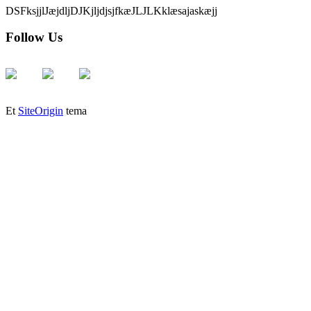
DSFksjjlJæjdljDJKjljdjsjfkæJLJLKklæsajaskæjj
Follow Us
Et
SiteOrigin
tema