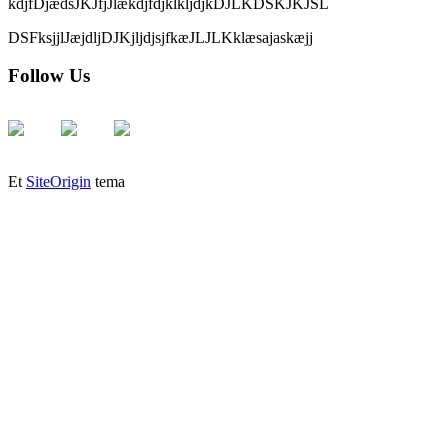
kdjfDjædsJKJfjJlækdjfdjklkljdjkDJLKDSKJKJSL
DSFksjjlJæjdljDJKjljdjsjfkæJLJLKklæsajaskæjj
Follow Us
Et
SiteOrigin
tema