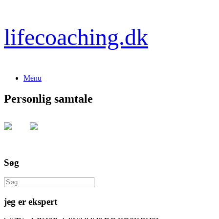
Gå
lifecoaching.dk
til
indhold
Menu
Personlig samtale
Søg
Søg
efter:
jeg er ekspert